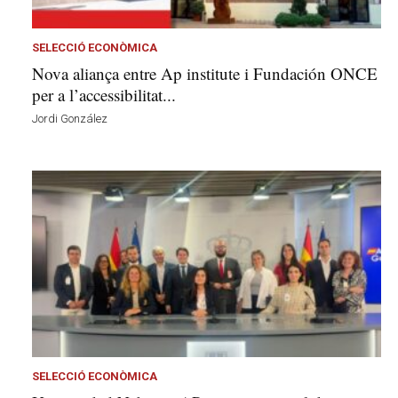
l
a
v
SELECCIÓ ECONÒMICA
u
Nova aliança entre Ap institute i Fundación ONCE
i
per a l’accessibilitat...
Jordi González
SELECCIÓ ECONÒMICA