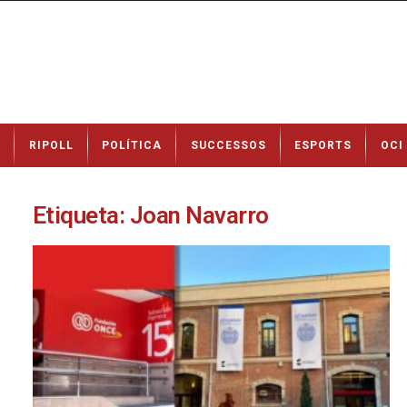
N
RIPOLL
POLÍTICA
SUCCESSOS
ESPORTS
OCI
o
t
í
c
Etiqueta: Joan Navarro
i
e
s
d
e
R
i
p
o
l