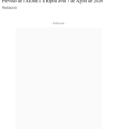
Previsió de l’AEMET a Ripoll avui 7 de Agost de 2026
Redacció
- Publicitat -