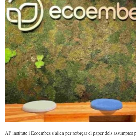
l
a
v
u
i
AP institute i Ecoembes s’alien per reforçar el paper dels assumptes p