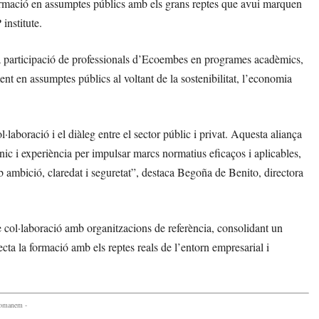
formació en assumptes públics amb els grans reptes que avui marquen
institute.
 la participació de professionals d’Ecoembes en programes acadèmics,
nt en assumptes públics al voltant de la sostenibilitat, l’economia
·laboració i el diàleg entre el sector públic i privat. Aquesta aliança
nic i experiència per impulsar marcs normatius eficaços i aplicables,
b ambició, claredat i seguretat”, destaca Begoña de Benito, directora
 col·laboració amb organitzacions de referència, consolidant un
cta la formació amb els reptes reals de l’entorn empresarial i
comanem -