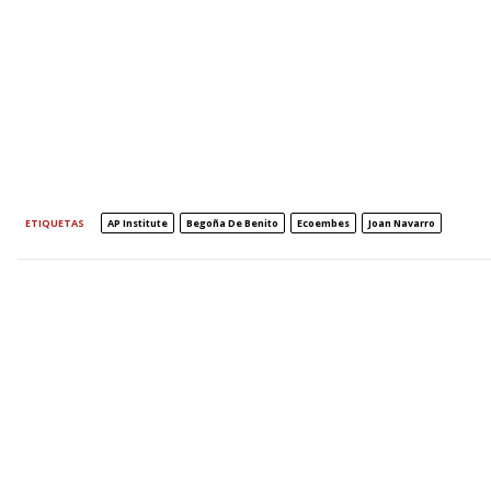
ETIQUETAS
AP Institute
Begoña De Benito
Ecoembes
Joan Navarro