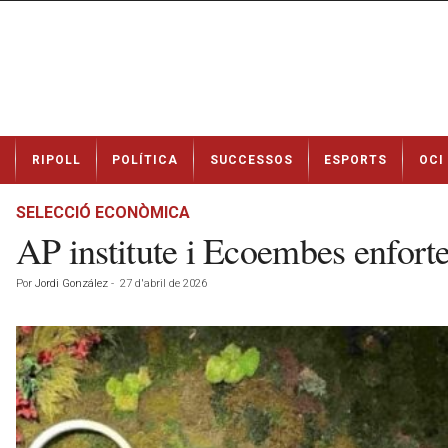
N
RIPOLL
POLÍTICA
SUCCESSOS
ESPORTS
OCI
o
t
í
SELECCIÓ ECONÒMICA
c
AP institute i Ecoembes enfortei
i
e
Por
Jordi González
-
27 d'abril de 2026
s
d
e
R
i
p
o
l