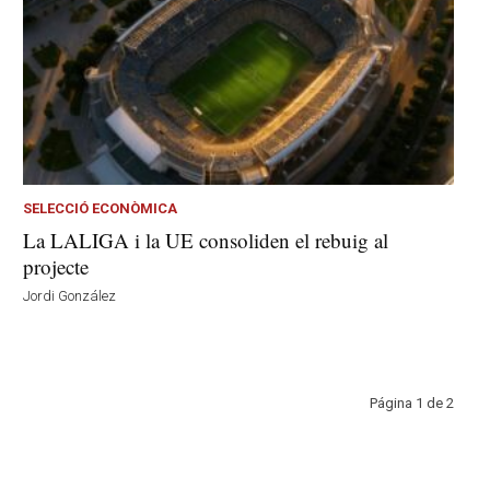
SELECCIÓ ECONÒMICA
La LALIGA i la UE consoliden el rebuig al
projecte
Jordi González
Página 1 de 2