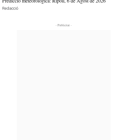
Predicció meteorològica: Ripoll, 6 de Agost de 2026
Redacció
- Publicitat -