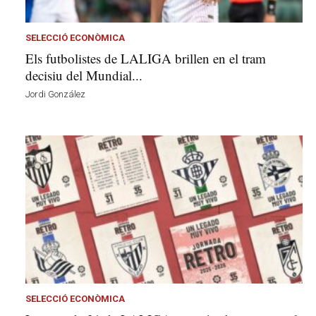
l
a
v
SELECCIÓ ECONÒMICA
u
Els futbolistes de LALIGA brillen en el tram
i
decisiu del Mundial...
Jordi González
SELECCIÓ ECONÒMICA