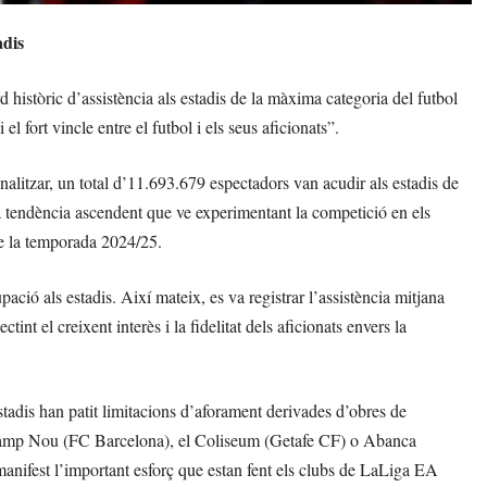
adis
istòric d’assistència als estadis de la màxima categoria del futbol
 fort vincle entre el futbol i els seus aficionats”.
alitzar, un total d’11.693.679 espectadors van acudir als estadis de
la tendència ascendent que ve experimentant la competició en els
de la temporada 2024/25.
ació als estadis. Així mateix, es va registrar l’assistència mitjana
nt el creixent interès i la fidelitat dels aficionats envers la
adis han patit limitacions d’aforament derivades d’obres de
fy Camp Nou (FC Barcelona), el Coliseum (Getafe CF) o Abanca
manifest l’important esforç que estan fent els clubs de LaLiga EA