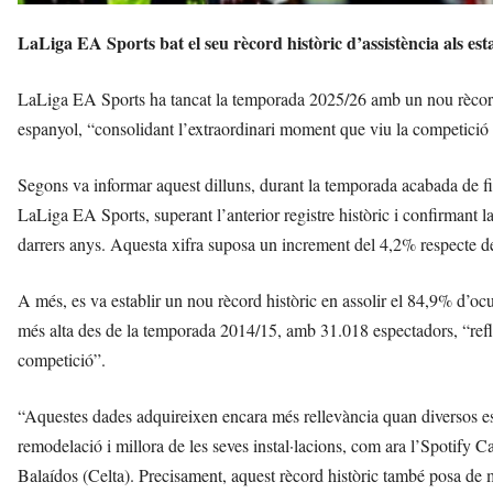
LaLiga EA Sports bat el seu rècord històric d’assistència als est
LaLiga EA Sports ha tancat la temporada 2025/26 amb un nou rècord h
espanyol, “consolidant l’extraordinari moment que viu la competició i el
Segons va informar aquest dilluns, durant la temporada acabada de fin
LaLiga EA Sports, superant l’anterior registre històric i confirmant 
darrers anys. Aquesta xifra suposa un increment del 4,2% respecte 
A més, es va establir un nou rècord històric en assolir el 84,9% d’ocup
més alta des de la temporada 2014/15, amb 31.018 espectadors, “reflecti
competició”.
“Aquestes dades adquireixen encara més rellevància quan diversos est
remodelació i millora de les seves instal·lacions, com ara l’Spoti
Balaídos (Celta). Precisament, aquest rècord històric també posa de 