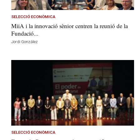
l
a
v
SELECCIÓ ECONÒMICA
u
MiiA i la innovació sènior centren la reunió de la
i
Fundació...
Jordi González
SELECCIÓ ECONÒMICA