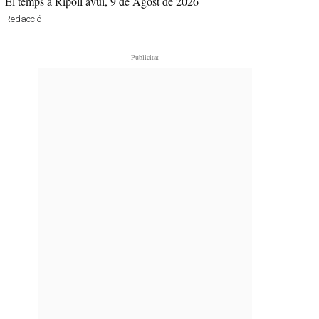
El temps a Ripoll avui, 9 de Agost de 2026
Redacció
- Publicitat -