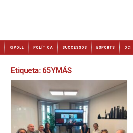
N
RIPOLL
POLÍTICA
SUCCESSOS
ESPORTS
OCI
o
t
í
c
Etiqueta: 65YMÁS
i
e
s
d
e
R
i
p
o
l