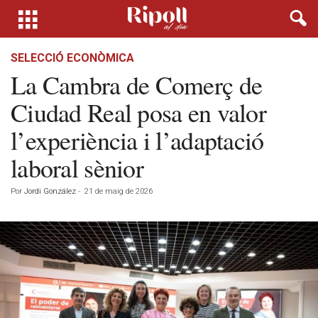
SELECCIÓ ECONÒMICA
La Cambra de Comerç de
Ciudad Real posa en valor
l’experiència i l’adaptació
laboral sènior
Por
Jordi González
-
21 de maig de 2026