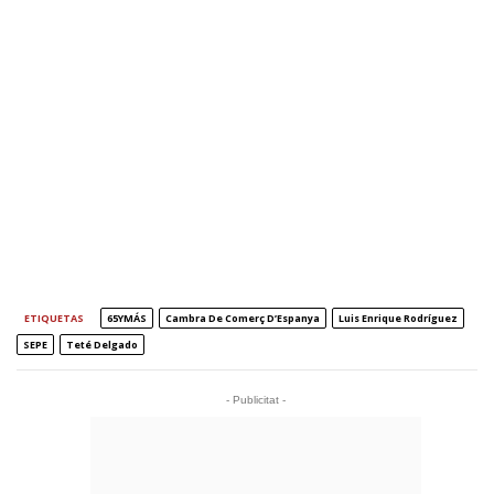
ETIQUETAS
65YMÁS
Cambra De Comerç D’Espanya
Luis Enrique Rodríguez
SEPE
Teté Delgado
- Publicitat -