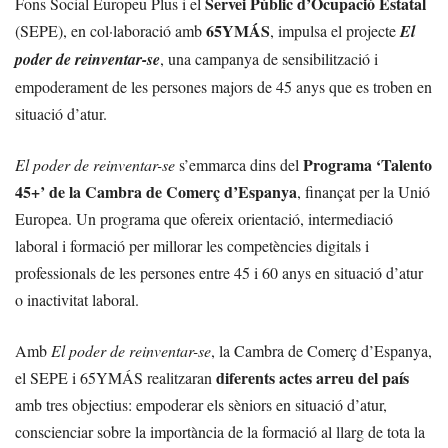
Servei Públic d’Ocupació Estatal
Fons Social Europeu Plus i el
65YMÁS
(SEPE), en col·laboració amb
, impulsa el projecte
El
poder de reinventar-se
, una campanya de sensibilització i
empoderament de les persones majors de 45 anys que es troben en
situació d’atur.
Programa ‘Talento
El poder de reinventar-se
s’emmarca dins del
45+’ de la Cambra de Comerç d’Espanya
, finançat per la Unió
Europea. Un programa que ofereix orientació, intermediació
laboral i formació per millorar les competències digitals i
professionals de les persones entre 45 i 60 anys en situació d’atur
o inactivitat laboral.
Amb
El poder de reinventar-se
, la Cambra de Comerç d’Espanya,
diferents actes arreu del país
el SEPE i 65YMÁS realitzaran
amb tres objectius: empoderar els sèniors en situació d’atur,
conscienciar sobre la importància de la formació al llarg de tota la