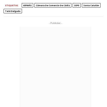
ETIQUETAS
65YMÁS
Cámara De Comercio De Cádiz
SEPE
Sonia Catalán
Teté Delgado
- Publicitat -