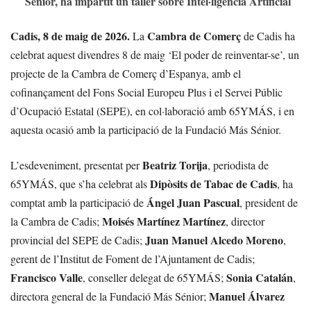
Sénior, ha impartit un taller sobre Intel·ligència Artificial
Cadis, 8 de maig de 2026.
Cambra de Comerç
La
de Cadis ha
celebrat aquest divendres 8 de maig ‘El poder de reinventar-se’, un
projecte de la Cambra de Comerç d’Espanya, amb el
cofinançament del Fons Social Europeu Plus i el Servei Públic
d’Ocupació Estatal (SEPE), en col·laboració amb 65YMÁS, i en
aquesta ocasió amb la participació de la Fundació Más Sénior.
Beatriz Torija
L’esdeveniment, presentat per
, periodista de
Dipòsits de Tabac de Cadis
65YMÁS, que s’ha celebrat als
, ha
Ángel Juan Pascual
comptat amb la participació de
, president de
Moisés Martínez Martínez
la Cambra de Cadis;
, director
Juan Manuel Alcedo Moreno
provincial del SEPE de Cadis;
,
gerent de l’Institut de Foment de l’Ajuntament de Cadis;
Francisco Valle
Sonia Catalán
, conseller delegat de 65YMÁS;
,
Manuel Álvarez
directora general de la Fundació Más Sénior;