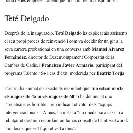
porta de les empreses sabent que hi ha un recurs disponible”.
Teté Delgado
Teté Delgado
Després de la inauguració,
ha explicat als assistents
el seu propi procés de reinvenció i com va decidir fer un gir a la
Manuel Álvarez
seva carrera professional en una conversa amb
Fernández
, director de Desenvolupament Corporatiu de la
Francisco Javier Armario
Cambra de Cadis, i
, participant del
Beatriz Torija
programa Talento 45+ i cas d’èxit, moderada per
.
“no estem morts
L’actriu ha animat els assistents recordant que
els majors de 45 ni els majors de 60”
i ha denunciat que
l’”edatisme és horrible”, reivindicant el valor dels “equips
intergeneracionals”. A més, ha instat a “no quedar-se a casa” i a
rebutjar el desànim recordant un famós consell de Clint Eastwood:
“no deixis que se’t fiqui el vell a dins”.