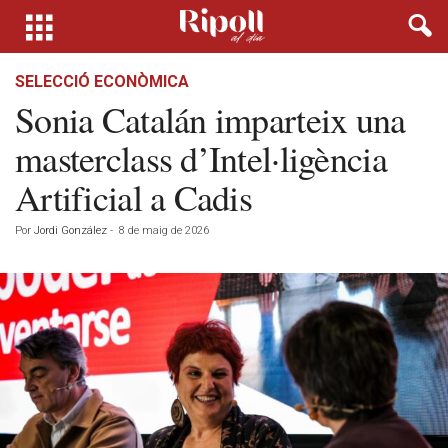
SELECCIÓ ECONÒMICA
Sonia Catalán imparteix una
masterclass d’Intel·ligència
Artificial a Cadis
Por
Jordi González
-
8 de maig de 2026