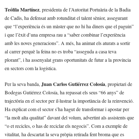
Teófila Martínez
, presidenta de l’Autoritat Portuària de la Badia
de Cadis, ha defensat amb rotunditat el talent sènior, assegurant
que “l’experiència és un màster que no hi ha diners que el paguin”
i que l’èxit d’una empresa rau a “saber combinar l’experiència
amb les noves generacions”. A més, ha animat els aturats a sortir
al carrer perquè la feina no es troba “asseguda a casa teva
plorant”, i ha assenyalat grans oportunitats de futur a la província
en sectors com la logística.
Juan Carlos Gutiérrez Colosía
Per la seva banda,
, propietari de
Bodegas Gutiérrez Colosía, ha repassat els seus “66 anys” de
trajectòria en el sector per il·lustrar la importància de la reinvenció.
Ha explicat com el sector s’ha hagut de transformar i apostar per
“la molt alta qualitat” davant del volum, advertint als assistents que
“o et recicles, o has de reciclar els negocis”. Com a exemple de
vitalitat, ha descartat la seva pròpia retirada fent broma que es