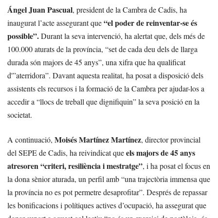
Ángel Juan Pascual
, president de la Cambra de Cadis, ha
“el poder de reinventar-se és
inaugurat l’acte assegurant que
possible”.
Durant la seva intervenció, ha alertat que, dels més de
100.000 aturats de la província, “set de cada deu dels de llarga
durada són majors de 45 anys”, una xifra que ha qualificat
d'”aterridora”. Davant aquesta realitat, ha posat a disposició dels
assistents els recursos i la formació de la Cambra per ajudar-los a
accedir a “llocs de treball que dignifiquin” la seva posició en la
societat.
Moisés Martínez Martínez
A continuació,
, director provincial
els majors de 45 anys
del SEPE de Cadis, ha reivindicat que
atresoren “criteri, resiliència i mestratge”
, i ha posat el focus en
la dona sènior aturada, un perfil amb “una trajectòria immensa que
la província no es pot permetre desaprofitar”. Després de repassar
les bonificacions i polítiques actives d’ocupació, ha assegurat que