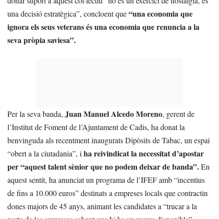
donar suport a aquest col·lectiu “no és un exercici de nostàlgia, és
“una economia que
una decisió estratègica”, concloent que
ignora els seus veterans és una economia que renuncia a la
seva pròpia saviesa”.
Juan Manuel Alcedo Moreno
Per la seva banda,
, gerent de
l’Institut de Foment de l’Ajuntament de Cadis, ha donat la
benvinguda als recentment inaugurats Dipòsits de Tabac, un espai
ha reivindicat la necessitat d’apostar
“obert a la ciutadania”, i
per “aquest talent sènior que no podem deixar de banda”.
En
aquest sentit, ha anunciat un programa de l’IFEF amb “incentius
de fins a 10.000 euros” destinats a empreses locals que contractin
dones majors de 45 anys, animant les candidates a “trucar a la