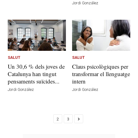
Jordi González
SALUT
SALUT
Un 30,6 % dels joves de
Claus psicològiques per
Catalunya han tingut
transformar el llenguatge
pensaments suïcides...
intern
Jordi González
Jordi González
2
3