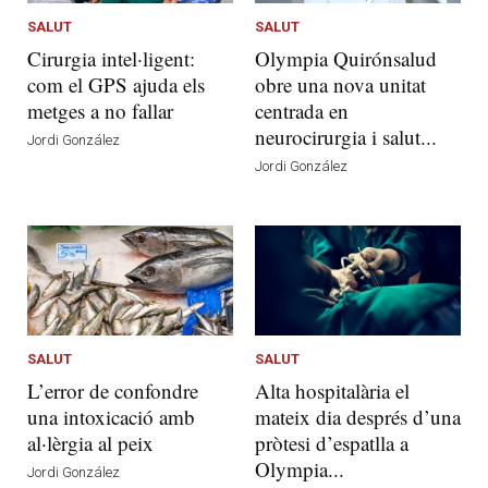
SALUT
SALUT
Cirurgia intel·ligent:
Olympia Quirónsalud
com el GPS ajuda els
obre una nova unitat
metges a no fallar
centrada en
neurocirurgia i salut...
Jordi González
Jordi González
SALUT
SALUT
L’error de confondre
Alta hospitalària el
una intoxicació amb
mateix dia després d’una
al·lèrgia al peix
pròtesi d’espatlla a
Olympia...
Jordi González