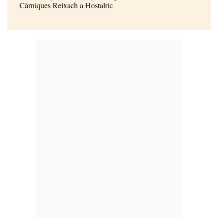
Càrniques Reixach a Hostalric