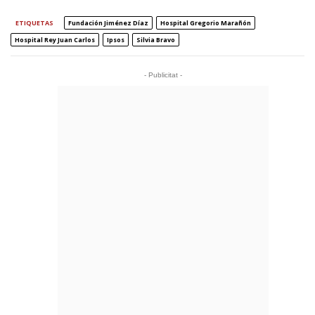
ETIQUETAS
Fundación Jiménez Díaz
Hospital Gregorio Marañón
Hospital Rey Juan Carlos
Ipsos
Silvia Bravo
- Publicitat -