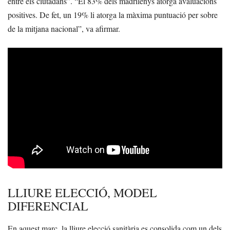
entre els ciutadans”. “El 83% dels madrilenys atorga avaluacions
positives. De fet, un 19% li atorga la màxima puntuació per sobre
de la mitjana nacional”, va afirmar.
LLIURE ELECCIÓ, MODEL
DIFERENCIAL
En aquest marc, la lliure elecció sanitària es consolida com un dels