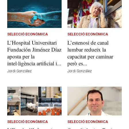
SELECCIÓ ECONÒMICA
SELECCIÓ ECONÒMICA
L’Hospital Universitari
L’estenosi de canal
Fundación Jiménez Díaz
lumbar redueix la
aposta per la
capacitat per caminar
intel·ligència artificial i...
però es...
Jordi González
Jordi González
SELECCIÓ ECONÒMICA
SELECCIÓ ECONÒMICA