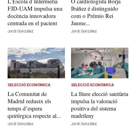
L’Escola d’Infermeria
O cardiologista Borja
FJD-UAM impulsa una
Ibáñez é distinguido
docència innovadora
com o Prémio Rei
centrada en el pacient
Jaume...
Jordi González
Jordi González
SELECCIÓ ECONÒMICA
SELECCIÓ ECONÒMICA
La Comunitat de
La lliure elecció sanitària
Madrid redueix els
impulsa la valoració
temps d’espera
positiva del sistema
quirúrgica respecte al...
madrileny
Jordi González
Jordi González