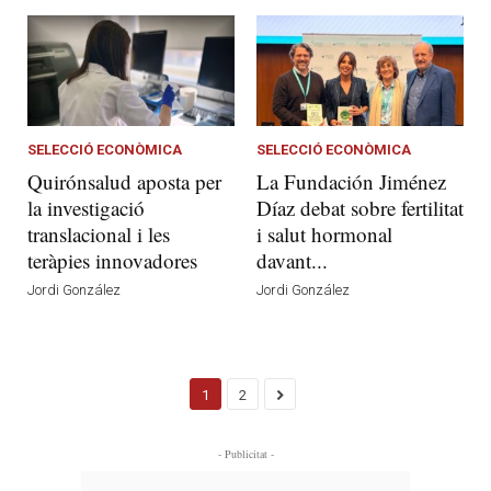
SELECCIÓ ECONÒMICA
SELECCIÓ ECONÒMICA
Quirónsalud aposta per
La Fundación Jiménez
la investigació
Díaz debat sobre fertilitat
translacional i les
i salut hormonal
teràpies innovadores
davant...
Jordi González
Jordi González
1
2
- Publicitat -