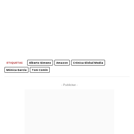
ETIQUETAS
Alberto Gimeno
Amazon
Crónica Global Media
Mónica García
Toni Comín
- Publicitat -