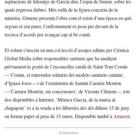
aspiracions de lideratge de García dins l’espai de Sumar, sobre les
quals expressa dubtes. Més enllà de la figura concreta de la
ministra, Gimeno presenta l’obra com el retrat d’una època en què,
segons el seu parer, l’enfrontament es posa per davant de la
recerca d’acords per avançar cap al bé comú.
El volum s’inscriu en una col·lecció d’assajos editats per Crónica
Global Media sobre responsables sanitaris que ha analitzat
prèviament la gestió de l’exconseller català de Salut Toni Comín
—’Comín, el enterrador solitario del modelo sanitario catalán’,
d’Ignasi Jorro— i de l’exministra de Sanitat Carmen Montón
—’Carmen Montón, sin concesiones’, de Vicente Climent—, tots
dos disponibles a Internet. ‘Mónica García, de la marea al
chapapote’ és a la venda a les llibreries des del dilluns 15 de juny
en format paper al preu de 15 euros. Disponible també a
Amazon
.
- Et Recomanem -