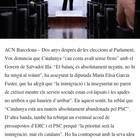
ACN Barcelona – Dos anys després de les eleccions al Parlament,
Vox denuncia que Catalunya “cau costa avall sense frens” amb el
Govern de Salvador Illa. “El balanç és absolutament negatiu, no hi
ha ningú al volant”, ha assegurat la diputada María Elisa García
Fuster, que ha afegit que “la immigració i la inseguretat no paren
de créixer mentre els serveis socials estan col·lapsats i les ajudes
no arriben a qui haurien d’arribar”. En aquest sentit, ha reblat que
“Catalunya està ara mateix absolutament abandonada pel PSC”.
D’altra banda, també ha rebutjat un eventual acord de
pressupostos d’ERC i el PSC perquè “la prioritat serà la
immigració, mai els catalans”. Ho ha contraposat amb la seva idea