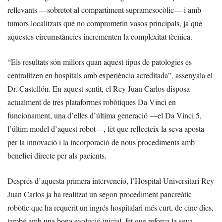
rellevants —sobretot al compartiment supramesocòlic— i amb
tumors localitzats que no comprometin vasos principals, ja que
aquestes circumstàncies incrementen la complexitat tècnica.
“Els resultats són millors quan aquest tipus de patologies es
centralitzen en hospitals amb experiència acreditada”, assenyala el
Dr. Castellón. En aquest sentit, el Rey Juan Carlos disposa
actualment de tres plataformes robòtiques Da Vinci en
funcionament, una d’elles d’última generació —el Da Vinci 5,
l’últim model d’aquest robot—, fet que reflecteix la seva aposta
per la innovació i la incorporació de nous procediments amb
benefici directe per als pacients.
Després d’aquesta primera intervenció, l’Hospital Universitari Rey
Juan Carlos ja ha realitzat un segon procediment pancreàtic
robòtic que ha requerit un ingrés hospitalari més curt, de cinc dies,
també amb una bona evolució inicial, fet que reforça la seva