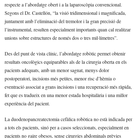
respecte a l’abordatge obert i a la laparoscòpia convencional.
Segons el Dr. Castellón, “la visió tridimensional i magnificada,
juntament amb l’eliminació del tremolor i la gran precisió de
l’instrumental, resulten especialment importants quan cal realitzar
unions sobre estructures de només dos o tres mil·límetres”.
Des del punt de vista clínic, l’abordatge robòtic permet obtenir
resultats oncològics equiparables als de la cirurgia oberta en els
pacients adequats, amb un menor sagnat, menys dolor
postoperatori, incisions més petites, menor risc d’hèrnia o
eventració associat a grans incisions i una recuperació més ràpida,
fet que es tradueix en una menor estada hospitalària i una millor
experiència del pacient.
La duodenopancreatectomia cefàlica robòtica no està indicada per
a tots els pacients, sinó per a casos seleccionats, especialment en
pacients no gaire obesos, sense cirurgies abdominals prèvies