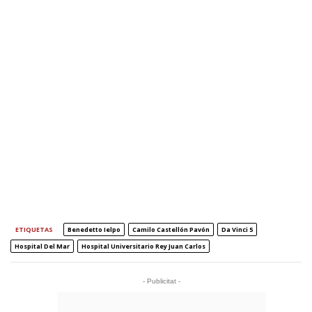
ETIQUETAS
Benedetto Ielpo
Camilo Castellón Pavón
Da Vinci 5
Hospital Del Mar
Hospital Universitario Rey Juan Carlos
- Publicitat -