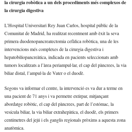
la cirurgia robòtica a un dels procediments més complexos de
la cirurgia digestiva
L’Hospital Universitari Rey Juan Carlos, hospital públic de la
Comunitat de Madrid, ha realitzat recentment amb èxit la seva
primera duodenopancreatectomia cefàlica robòtica, una de les
intervencions més complexes de la cirurgia digestiva i
hepatobiliopancreàtica, indicada en pacients seleccionats amb
tumors localitzats a l’àrea periampul·lar, el cap del pàncrees, la via
biliar distal, l’ampul·la de Vater o el duodè.
Segons va informar el centre, la intervenció es va dur a terme en
una pacient de 71 anys i va permetre extirpar, mitjançant
abordatge robòtic, el cap del pàncrees, part de l’estómac, la
vesícula biliar, la via biliar extrahepàtica, el duodè, els primers
centímetres del jejú i els ganglis regionals pròxims a aquesta zona
anatòmica.