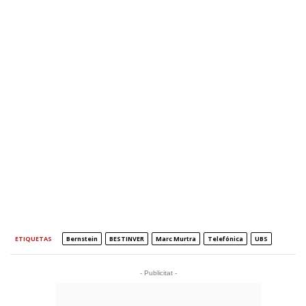
ETIQUETAS
Bernstein
BESTINVER
Marc Murtra
Telefónica
UBS
- Publicitat -