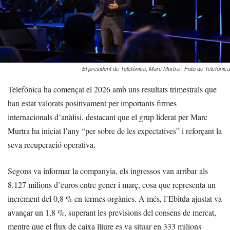
El president de Telefónica, Marc Murtra | Foto de Telefónica
Telefónica ha començat el 2026 amb uns resultats trimestrals que
han estat valorats positivament per importants firmes
internacionals d’anàlisi, destacant que el grup liderat per Marc
Murtra ha iniciat l’any “per sobre de les expectatives” i reforçant la
seva recuperació operativa.
Segons va informar la companyia, els ingressos van arribar als
8.127 milions d’euros entre gener i març, cosa que representa un
increment del 0,8 % en termes orgànics. A més, l’Ebitda ajustat va
avançar un 1,8 %, superant les previsions del consens de mercat,
mentre que el flux de caixa lliure es va situar en 333 milions