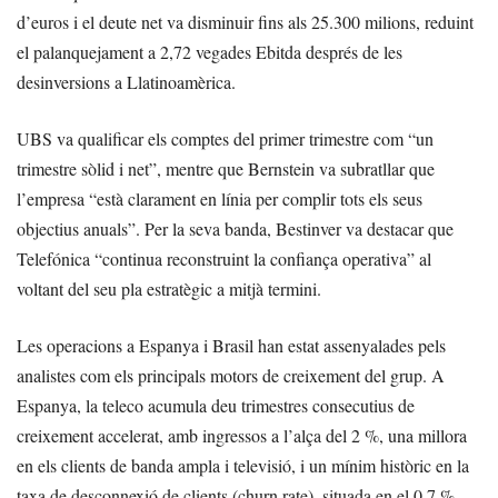
d’euros i el deute net va disminuir fins als 25.300 milions, reduint
el palanquejament a 2,72 vegades Ebitda després de les
desinversions a Llatinoamèrica.
UBS va qualificar els comptes del primer trimestre com “un
trimestre sòlid i net”, mentre que Bernstein va subratllar que
l’empresa “està clarament en línia per complir tots els seus
objectius anuals”. Per la seva banda, Bestinver va destacar que
Telefónica “continua reconstruint la confiança operativa” al
voltant del seu pla estratègic a mitjà termini.
Les operacions a Espanya i Brasil han estat assenyalades pels
analistes com els principals motors de creixement del grup. A
Espanya, la teleco acumula deu trimestres consecutius de
creixement accelerat, amb ingressos a l’alça del 2 %, una millora
en els clients de banda ampla i televisió, i un mínim històric en la
taxa de desconnexió de clients (churn rate), situada en el 0,7 %.