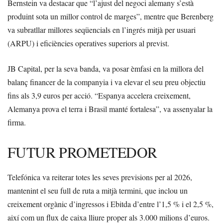
Bernstein va destacar que “l’ajust del negoci alemany s’està
produint sota un millor control de marges”, mentre que Berenberg
va subratllar millores seqüencials en l’ingrés mitjà per usuari
(ARPU) i eficiències operatives superiors al previst.
JB Capital, per la seva banda, va posar èmfasi en la millora del
balanç financer de la companyia i va elevar el seu preu objectiu
fins als 3,9 euros per acció. “Espanya accelera creixement,
Alemanya prova el terra i Brasil manté fortalesa”, va assenyalar la
firma.
FUTUR PROMETEDOR
Telefónica va reiterar totes les seves previsions per al 2026,
mantenint el seu full de ruta a mitjà termini, que inclou un
creixement orgànic d’ingressos i Ebitda d’entre l’1,5 % i el 2,5 %,
així com un flux de caixa lliure proper als 3.000 milions d’euros.