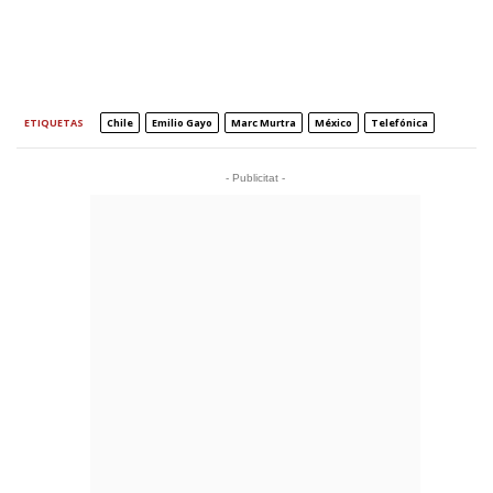
ETIQUETAS
Chile
Emilio Gayo
Marc Murtra
México
Telefónica
- Publicitat -