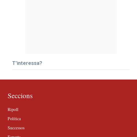
T’interessa?
Seccions
Ripoll
Política
Successos
Esports