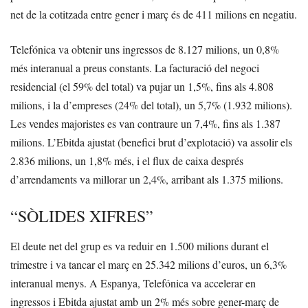
net de la cotitzada entre gener i març és de 411 milions en negatiu.
Telefónica va obtenir uns ingressos de 8.127 milions, un 0,8%
més interanual a preus constants. La facturació del negoci
residencial (el 59% del total) va pujar un 1,5%, fins als 4.808
milions, i la d’empreses (24% del total), un 5,7% (1.932 milions).
Les vendes majoristes es van contraure un 7,4%, fins als 1.387
milions. L’Ebitda ajustat (benefici brut d’explotació) va assolir els
2.836 milions, un 1,8% més, i el flux de caixa després
d’arrendaments va millorar un 2,4%, arribant als 1.375 milions.
“SÒLIDES XIFRES”
El deute net del grup es va reduir en 1.500 milions durant el
trimestre i va tancar el març en 25.342 milions d’euros, un 6,3%
interanual menys. A Espanya, Telefónica va accelerar en
ingressos i Ebitda ajustat amb un 2% més sobre gener-març de