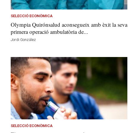
l
a
v
SELECCIÓ ECONÒMICA
u
Olympia Quirónsalud aconsegueix amb èxit la seva
i
primera operació ambulatòria de...
Jordi González
SELECCIÓ ECONÒMICA