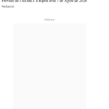
Previsió de l’AEMET a Ripoll avui 7 de Agost de 2026
Redacció
- Publicitat -