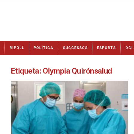
N
RIPOLL
POLÍTICA
SUCCESSOS
ESPORTS
OCI
o
t
í
c
Etiqueta: Olympia Quirónsalud
i
e
s
d
e
R
i
p
o
l