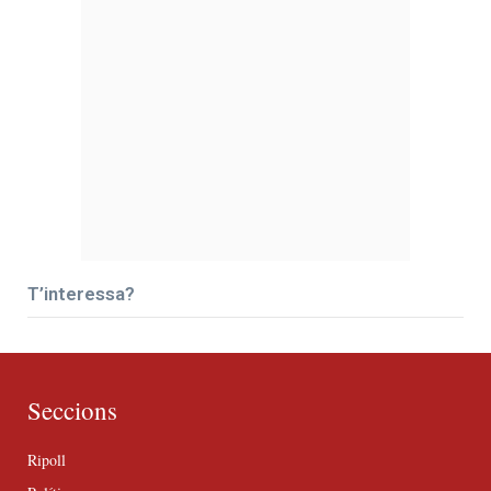
T’interessa?
Seccions
Ripoll