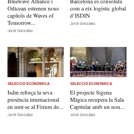
Bluewave Alliance i
Barcelona es consolida
Odicean estrenen nous
com a eix logístic global
capítols de Waves of
d’ISDIN
Tomorrow...
Jordi González
Jordi González
SELECCIÓ ECONÒMICA
SELECCIÓ ECONÒMICA
Isdin reforça la seva
El projecte Sigena
presència internacional
Màgica recupera la Sala
en unir-se al Fòrum de...
Capitular amb un nou...
Jordi González
Jordi González