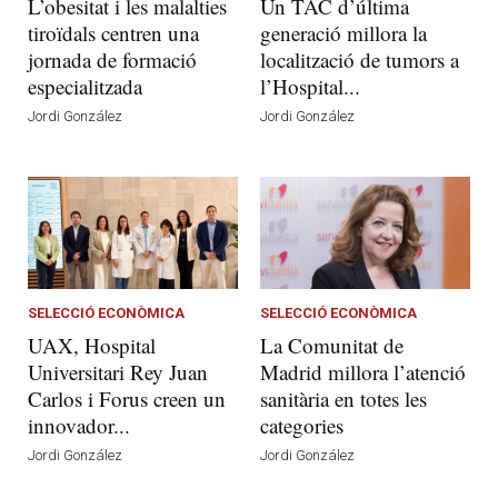
L’obesitat i les malalties
Un TAC d’última
tiroïdals centren una
generació millora la
jornada de formació
localització de tumors a
especialitzada
l’Hospital...
Jordi González
Jordi González
SELECCIÓ ECONÒMICA
SELECCIÓ ECONÒMICA
UAX, Hospital
La Comunitat de
Universitari Rey Juan
Madrid millora l’atenció
Carlos i Forus creen un
sanitària en totes les
innovador...
categories
Jordi González
Jordi González