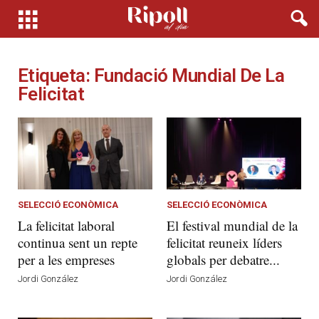
Etiqueta: Fundació Mundial De La
Felicitat
SELECCIÓ ECONÒMICA
SELECCIÓ ECONÒMICA
La felicitat laboral
El festival mundial de la
continua sent un repte
felicitat reuneix líders
per a les empreses
globals per debatre...
Jordi González
Jordi González