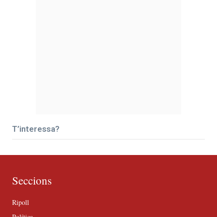
T’interessa?
Seccions
Ripoll
Política