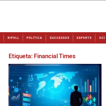
N
RIPOLL
POLÍTICA
SUCCESSOS
ESPORTS
OCI
o
t
í
c
Etiqueta: Financial Times
i
e
s
d
e
R
i
p
o
l