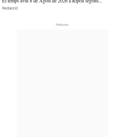
El temps avui 8 de Agost de 2026 a Ripoll segons...
Redacció
- Publicitat -