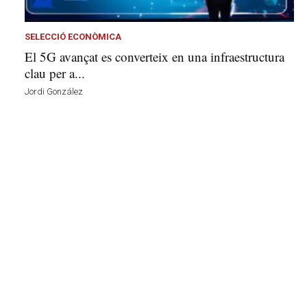
l
a
v
SELECCIÓ ECONÒMICA
u
El 5G avançat es converteix en una infraestructura
i
clau per a...
Jordi González