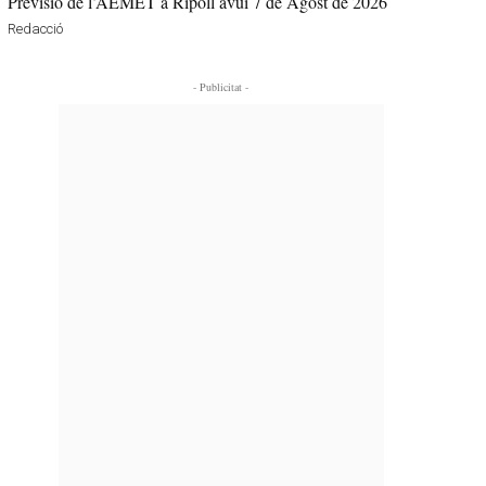
Previsió de l’AEMET a Ripoll avui 7 de Agost de 2026
Redacció
- Publicitat -