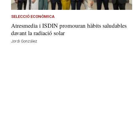
l
a
v
SELECCIÓ ECONÒMICA
u
Atresmedia i ISDIN promouran hàbits saludables
i
davant la radiació solar
Jordi González