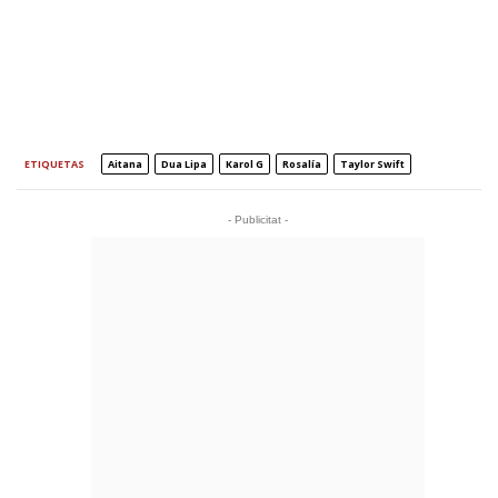
ETIQUETAS
Aitana
Dua Lipa
Karol G
Rosalía
Taylor Swift
- Publicitat -