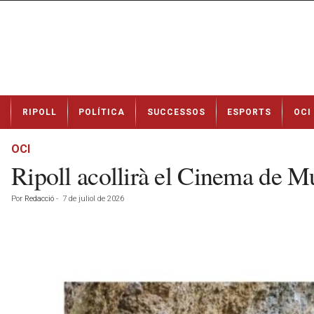
N
RIPOLL
POLÍTICA
SUCCESSOS
ESPORTS
OCI
o
t
í
OCI
c
Ripoll acollirà el Cinema de Mu
i
e
Por
Redacció
-
7 de juliol de 2026
s
d
e
R
i
p
o
l