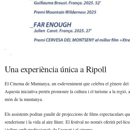
Una experiència única a Ripoll
El Cinema de Muntanya, un esdeveniment que celebra el gènere del cin
Aquesta iniciativa pretén promoure la cultura i el turisme a la regió,
món de la muntanya.
Els assistents podran gaudir de projeccions de films espectaculars qu
senderisme i la vida al aire lliure. El festival no només oferirà pel·l
i tallers amb professionals de l’esport i el cinema.