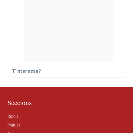
T’interessa?
Seccions
Ripoll
Política