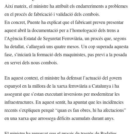
Així mateix, el ministre ha atribuït els endarreriments a problemes
en el procés de fabricació i validació dels combois.
En concret, Puente ha explicat que el fabricant preveu presentar
aquest abril la documentació per a l’homologació dels trens a
l’Agència Estatal de Seguretat Ferroviària, un procés que, segons
ha detallat, s’allargarà uns quatre mesos. Un cop superada aquesta
fase, s’iniciarà la formació dels maquinistes, pas previ a la posada
en servei dels nous combois.
En aquest context, el ministre ha defensat l’actuació del govern
espanyol en la millora de la xarxa ferroviària a Catalunya i ha
assegurat que s’estan executant inversions per modernitzar les
infraestructures. En aquest sentit, ha apuntat que les incidències
recents s’expliquen perquè “quan es fan obres, hi ha afectacions”
en una xarxa que arrossega dèficits acumulats durant anys.
El ministre ha remarcat que el procés de traspàs de Rodalies