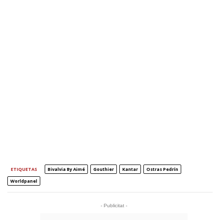
ETIQUETAS
Bivalvia By Aimé
Gouthier
Kantar
Ostras Pedrín
Worldpanel
- Publicitat -