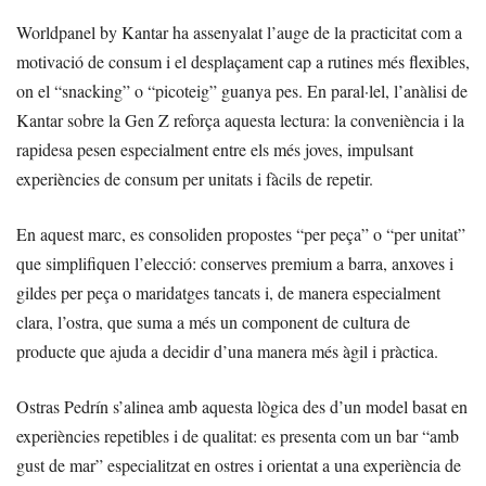
Worldpanel by Kantar ha assenyalat l’auge de la practicitat com a
motivació de consum i el desplaçament cap a rutines més flexibles,
on el “snacking” o “picoteig” guanya pes. En paral·lel, l’anàlisi de
Kantar sobre la Gen Z reforça aquesta lectura: la conveniència i la
rapidesa pesen especialment entre els més joves, impulsant
experiències de consum per unitats i fàcils de repetir.
En aquest marc, es consoliden propostes “per peça” o “per unitat”
que simplifiquen l’elecció: conserves premium a barra, anxoves i
gildes per peça o maridatges tancats i, de manera especialment
clara, l’ostra, que suma a més un component de cultura de
producte que ajuda a decidir d’una manera més àgil i pràctica.
Ostras Pedrín s’alinea amb aquesta lògica des d’un model basat en
experiències repetibles i de qualitat: es presenta com un bar “amb
gust de mar” especialitzat en ostres i orientat a una experiència de