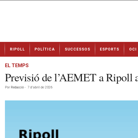
N
RIPOLL
POLÍTICA
SUCCESSOS
ESPORTS
OCI
o
t
í
EL TEMPS
c
Previsió de l’AEMET a Ripoll a
i
e
Por
Redacció
-
7 d'abril de 2026
s
d
e
R
i
p
o
l