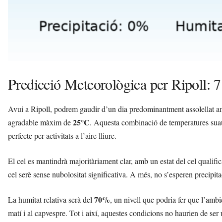
Predicció Meteorològica per Ripoll: 7
Avui a Ripoll, podrem gaudir d’un dia predominantment assolellat am
25°C
agradable màxim de
. Aquesta combinació de temperatures suaus
perfecte per activitats a l’aire lliure.
El cel es mantindrà majoritàriament clar, amb un estat del cel qualif
cel serè sense nubolositat significativa. A més, no s’esperen precipit
70%
La humitat relativa serà del
, un nivell que podria fer que l’amb
matí i al capvespre. Tot i així, aquestes condicions no haurien de ser