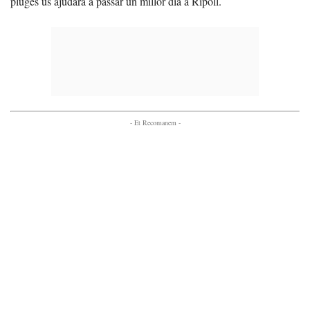
pluges us ajudarà a passar un millor dia a Ripoll.
- Et Recomanem -