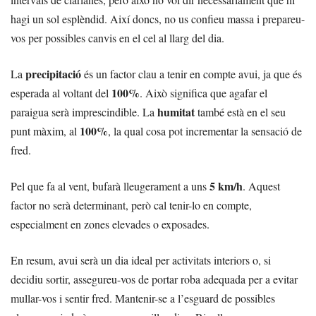
hagi un sol esplèndid. Així doncs, no us confieu massa i prepareu-
vos per possibles canvis en el cel al llarg del dia.
precipitació
La
és un factor clau a tenir en compte avui, ja que és
100%
esperada al voltant del
. Això significa que agafar el
humitat
paraigua serà imprescindible. La
també està en el seu
100%
punt màxim, al
, la qual cosa pot incrementar la sensació de
fred.
5 km/h
Pel que fa al vent, bufarà lleugerament a uns
. Aquest
factor no serà determinant, però cal tenir-lo en compte,
especialment en zones elevades o exposades.
En resum, avui serà un dia ideal per activitats interiors o, si
decidiu sortir, assegureu-vos de portar roba adequada per a evitar
mullar-vos i sentir fred. Mantenir-se a l’esguard de possibles