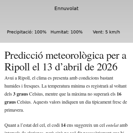
Predicció meteorològica per a
Ripoll el 13 d’abril de 2026
Avui a Ripoll, el clima es presenta amb condicions bastant
humides i fresques. La temperatura mínima es registrarà al voltant
3 graus
16
dels
Celsius, mentre que la màxima no superarà els
graus
Celsius. Aquests valors indiquen un dia típicament fresc de
primavera.
14
Quant a l’estat del cel, el codi
ens suggereix un cel
entelat
amb
intervals de clarianes, però això no vol dir necessàriament que hi