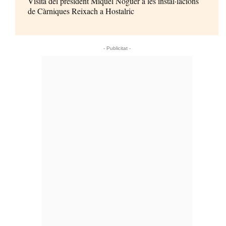
Visita del president Miquel Noguer a les instal·lacions
de Càrniques Reixach a Hostalric
- Publicitat -