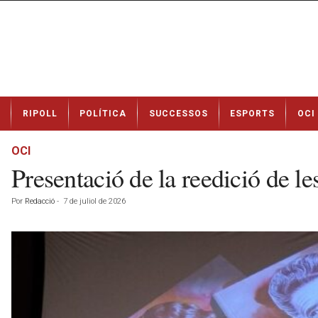
N
RIPOLL
POLÍTICA
SUCCESSOS
ESPORTS
OCI
o
t
í
OCI
c
Presentació de la reedició de l
i
e
Por
Redacció
-
7 de juliol de 2026
s
d
e
R
i
p
o
l