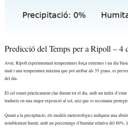
Predicció del Temps per a Ripoll – 4 
Avui, Ripoll experimentarà temperatures força extremes i un dia bàs
matí i una temperatura màxima que pot arribar als 35 graus, es preveu
del dia.
El cel estarà pràcticament clar durant tot el dia, amb un índex d’esta
tradueix en una major exposició al sol, així que es recomana protegir
Quant a la precipitació, els models meteorològics indiquen una absèn
notablement humit, amb un percentatge d’humitat relativa del 80%, la