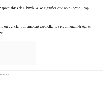
inapreciables de 0 km/h. Això significa que no es preveu cap
mb un cel clar i un ambient assolellat. Es recomana hidratar-se
tat.
comanem -