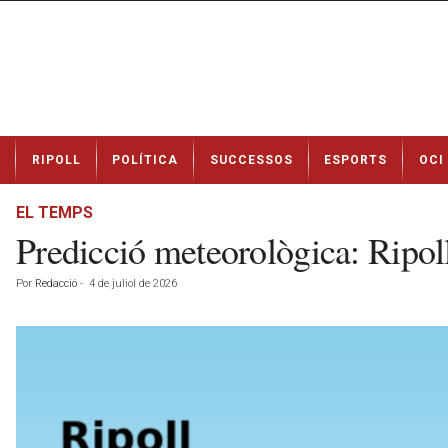
N
RIPOLL
POLÍTICA
SUCCESSOS
ESPORTS
OCI
o
t
í
EL TEMPS
c
Predicció meteorològica: Ripoll
i
e
Por
Redacció
-
4 de juliol de 2026
s
d
e
R
i
p
o
l