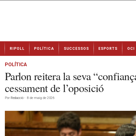
N
RIPOLL
POLÍTICA
SUCCESSOS
ESPORTS
OCI
o
t
í
POLÍTICA
c
Parlon reitera la seva “confianç
i
e
cessament de l’oposició
s
d
Por
Redacció
-
8 de maig de 2026
e
R
i
p
o
l