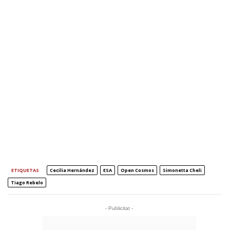
ETIQUETAS
Cecilia Hernández
ESA
Open Cosmos
Simonetta Cheli
Tiago Rebelo
- Publicitat -