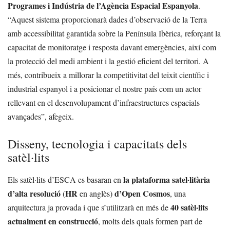
Programes i Indústria de l’Agència Espacial Espanyola
.
“Aquest sistema proporcionarà dades d’observació de la Terra
amb accessibilitat garantida sobre la Península Ibèrica, reforçant la
capacitat de monitoratge i resposta davant emergències, així com
la protecció del medi ambient i la gestió eficient del territori. A
més, contribueix a millorar la competitivitat del teixit científic i
industrial espanyol i a posicionar el nostre país com un actor
rellevant en el desenvolupament d’infraestructures espacials
avançades”, afegeix.
Disseny, tecnologia i capacitats dels
satèl·lits
la plataforma satel·litària
Els satèl·lits d’ESCA es basaran en
d’alta resolució
HR
d’Open Cosmos
(
en anglès)
, una
40 satèl·lits
arquitectura ja provada i que s’utilitzarà en més de
actualment en construcció
, molts dels quals formen part de