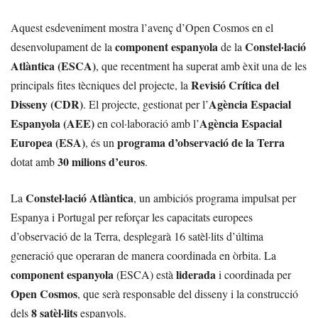
Aquest esdeveniment mostra l’avenç d’Open Cosmos en el
component espanyola
Constel·lació
desenvolupament de la
de la
Atlàntica (ESCA)
, que recentment ha superat amb èxit una de les
Revisió Crítica del
principals fites tècniques del projecte, la
Disseny (CDR)
Agència Espacial
. El projecte, gestionat per l’
Espanyola (AEE)
Agència Espacial
en col·laboració amb l’
Europea (ESA)
programa d’observació de la Terra
, és un
30 milions d’euros
dotat amb
.
Constel·lació Atlàntica
La
, un ambiciós programa impulsat per
Espanya i Portugal per reforçar les capacitats europees
d’observació de la Terra, desplegarà 16 satèl·lits d’última
generació que operaran de manera coordinada en òrbita. La
component espanyola
liderada
(ESCA) està
i coordinada per
Open Cosmos
, que serà responsable del disseny i la construcció
8 satèl·lits
dels
espanyols.