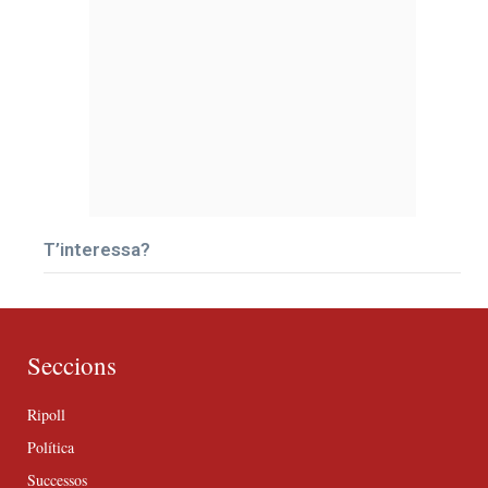
T’interessa?
Seccions
Ripoll
Política
Successos