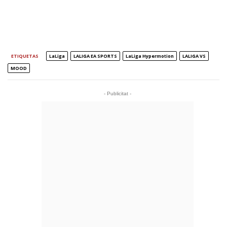
ETIQUETAS
LaLiga
LALIGA EA SPORTS
LaLiga Hypermotion
LALIGA VS
MOOD
- Publicitat -