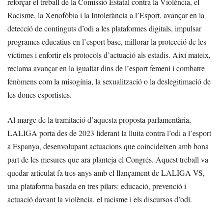
reforçar el treball de la Comissió Estatal contra la Violència, el
Racisme, la Xenofòbia i la Intolerància a l’Esport, avançar en la
detecció de continguts d’odi a les plataformes digitals, impulsar
programes educatius en l’esport base, millorar la protecció de les
víctimes i enfortir els protocols d’actuació als estadis. Així mateix,
reclama avançar en la igualtat dins de l’esport femení i combatre
fenòmens com la misogínia, la sexualització o la deslegitimació de
les dones esportistes.
Al marge de la tramitació d’aquesta proposta parlamentària,
LALIGA porta des de 2023 liderant la lluita contra l’odi a l’esport
a Espanya, desenvolupant actuacions que coincideixen amb bona
part de les mesures que ara planteja el Congrés. Aquest treball va
quedar articulat fa tres anys amb el llançament de LALIGA VS,
una plataforma basada en tres pilars: educació, prevenció i
actuació davant la violència, el racisme i els discursos d’odi.