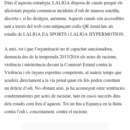
Dins d’aquesta estratègia, LALIGA disposa de canals perquè els
aficionats puguin comunicar incidents d’odi de manera senzilla,
discreta i, si ho desitgen, anònima. Aquests canals són accessibles
tant a través del web com mitjançant codis QR instal·lats als
estadis de LALIGA EA SPORTS i LALIGA HYPERMOTION.
A més, tot i que l’organització no té capacitat sancionadora,
denuncia des de la temporada 2015/2016 els actes de racisme,
violència i intolerància davant la Comissió Estatal contra la
Violència i els òrgans esportius competents, al mateix temps que
acudeix directament a la via penal quan els fets poden constituir
un delicte d’odi. No obstant això, ja ha aconseguit onze sentències
condemnatòries per actes de racisme, tant en casos succeïts dins
dels estadis com fora d’aquests. Tot un fita a Espanya en la lluita
contra l’odi i, concretament, contra el racisme.