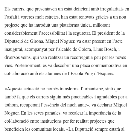
Els carrers, que presentaven un estat deficient amb irregularitats en
l’asfalt i voreres molt estretes, han estat renovats gràcies a un nou
projecte que ha introduït una plataforma única, millorant
considerablement l’accessibilitat i la seguretat. El president de la
Diputació de Girona, Miquel Noguer, va estar present en l’acte
inaugural, acompanyat per l’alcalde de Colera, Lluís Bosch, i
diversos veïns, qui van realitzar un recorregut a peu per les noves
vies. Posteriorment, es va descobrir una placa commemorativa en
col·laboració amb els alumnes de l’Escola Puig d’Esquers.
«Aquesta actuació no només transforma l’urbanisme, sinó que
també fa que els carrers siguin més practicables i agradables per a
tothom, recuperant l’essència del nucli antic», va declarar Miquel
Noguer. En les seves paraules, va recalcar la importància de la
col·laboració entre institucions per fer realitat projectes que
beneficien les comunitats locals. «La Diputació sempre estarà al