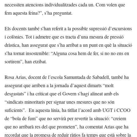
necessiten atencions individualitzades cada un. Com volen que
fem aquesta feina?”, s’ha preguntat.
Els docents també s’han referit a la possible supressió d’excursions
i colònies. Tot i admetre que es tracta d’una mesura de pressió
dràstica, han assegurat que s’ha arribat a un punt en què la situació
s’ha tornat insostenible: “Alguna cosa hem de fer, si no no ens en
sortirem”, han etzibat.
Rosa Arias, docent de l’escola Samuntada de Sabadell, també ha
assegurat que arriben a la jornada d’aquest dimarts “molt
desgastats” i ha criticat que el Govern s’hagi alineat amb els
“sindicats minoritaris per signar unes mesures que no són
suficients”. En aquesta línia, ha titllat l’acord amb UGT i CCOO
de “bola de fum” que no servirà per revertir la situació: “creiem
que no arribarà res del que prometen”, ha comentat Arias que ha
recordat que la promesa de reduir ràtios fa temps que està sobre la