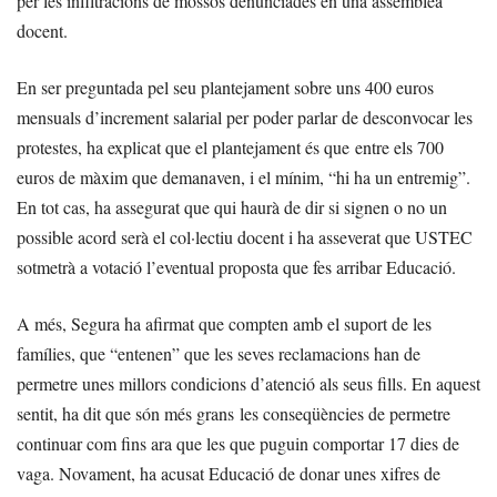
per les infiltracions de mossos denunciades en una assemblea
docent.
En ser preguntada pel seu plantejament sobre uns 400 euros
mensuals d’increment salarial per poder parlar de desconvocar les
protestes, ha explicat que el plantejament és que entre els 700
euros de màxim que demanaven, i el mínim, “hi ha un entremig”.
En tot cas, ha assegurat que qui haurà de dir si signen o no un
possible acord serà el col·lectiu docent i ha asseverat que USTEC
sotmetrà a votació l’eventual proposta que fes arribar Educació.
A més, Segura ha afirmat que compten amb el suport de les
famílies, que “entenen” que les seves reclamacions han de
permetre unes millors condicions d’atenció als seus fills. En aquest
sentit, ha dit que són més grans les conseqüències de permetre
continuar com fins ara que les que puguin comportar 17 dies de
vaga. Novament, ha acusat Educació de donar unes xifres de