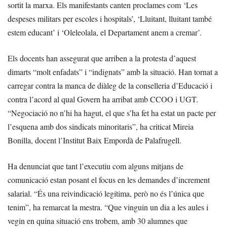
sortit la marxa. Els manifestants canten proclames com ‘Les
despeses militars per escoles i hospitals’, ‘Lluitant, lluitant també
estem educant’ i ‘Oleleolala, el Departament anem a cremar’.
Els docents han assegurat que arriben a la protesta d’aquest
dimarts “molt enfadats” i “indignats” amb la situació. Han tornat a
carregar contra la manca de diàleg de la conselleria d’Educació i
contra l’acord al qual Govern ha arribat amb CCOO i UGT.
“Negociació no n’hi ha hagut, el que s’ha fet ha estat un pacte per
l’esquena amb dos sindicats minoritaris”, ha criticat Mireia
Bonilla, docent l’Institut Baix Empordà de Palafrugell.
Ha denunciat que tant l’executiu com alguns mitjans de
comunicació estan posant el focus en les demandes d’increment
salarial. “És una reivindicació legítima, però no és l’única que
tenim”, ha remarcat la mestra. “Que vinguin un dia a les aules i
vegin en quina situació ens trobem, amb 30 alumnes que