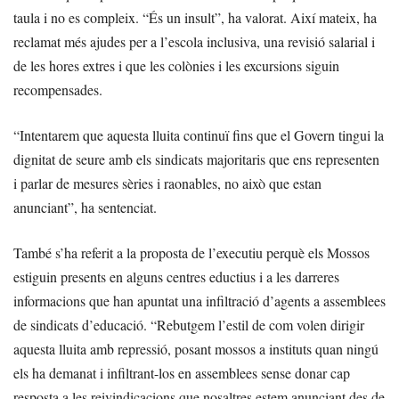
taula i no es compleix. “És un insult”, ha valorat. Així mateix, ha
reclamat més ajudes per a l’escola inclusiva, una revisió salarial i
de les hores extres i que les colònies i les excursions siguin
recompensades.
“Intentarem que aquesta lluita continuï fins que el Govern tingui la
dignitat de seure amb els sindicats majoritaris que ens representen
i parlar de mesures sèries i raonables, no això que estan
anunciant”, ha sentenciat.
També s’ha referit a la proposta de l’executiu perquè els Mossos
estiguin presents en alguns centres eductius i a les darreres
informacions que han apuntat una infiltració d’agents a assemblees
de sindicats d’educació. “Rebutgem l’estil de com volen dirigir
aquesta lluita amb repressió, posant mossos a instituts quan ningú
els ha demanat i infiltrant-los en assemblees sense donar cap
resposta a les reivindicacions que nosaltres estem anunciant des de