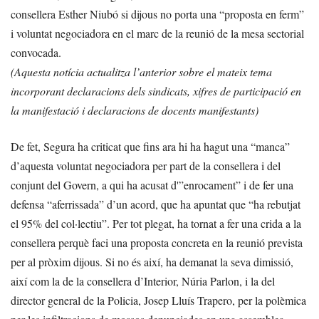
consellera Esther Niubó si dijous no porta una “proposta en ferm”
i voluntat negociadora en el marc de la reunió de la mesa sectorial
convocada.
(Aquesta notícia actualitza l’anterior sobre el mateix tema
incorporant declaracions dels sindicats, xifres de participació en
la manifestació i declaracions de docents manifestants)
De fet, Segura ha criticat que fins ara hi ha hagut una “manca”
d’aquesta voluntat negociadora per part de la consellera i del
conjunt del Govern, a qui ha acusat d'”enrocament” i de fer una
defensa “aferrissada” d’un acord, que ha apuntat que “ha rebutjat
el 95% del col·lectiu”. Per tot plegat, ha tornat a fer una crida a la
consellera perquè faci una proposta concreta en la reunió prevista
per al pròxim dijous. Si no és així, ha demanat la seva dimissió,
així com la de la consellera d’Interior, Núria Parlon, i la del
director general de la Policia, Josep Lluís Trapero, per la polèmica