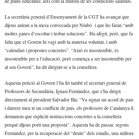
de plans educatius; així com la millora de les condicions salarials.
La secretària general d’Ensenyament de la CGT ha avançat que
dijous aniran a la mesa convocada per Niubó i que ho faran “amb
moltes ganes d’escoltar i trobar solucions”. Ha afegit, però, que fa
falta que el Govern hi vagi amb la mateixa voluntat, i amb
“calendari i propostes concretes”. “Això és insostenible, és
insostenible per a l’educació, però comença a ser insostenible per
al seu Govern”, ha dit dirigint-se a la consellera.
Aquesta petició al Govern l’ha fet també el secretari general de
Professors de Secundària, Ignasi Fernàndez, que s’ha dirigit
directament al president Salvador Illa: “Va signar un acord de país
i darrere meu té un conflicte de país, els professors de Catalunya li
demanem que expliciti instruccions concretes a la consellera
perquè dijous porti una proposta”. Aquesta ha de passar, segons
Fernàndez, per la recuperació del “deute” dels estadis, una millora