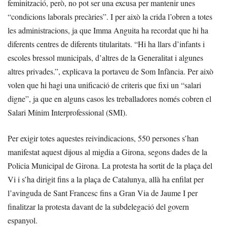
feminització, però, no pot ser una excusa per mantenir unes
“condicions laborals precàries”. I per això la crida l’obren a totes
les administracions, ja que Imma Anguita ha recordat que hi ha
diferents centres de diferents titularitats. “Hi ha llars d’infants i
escoles bressol municipals, d’altres de la Generalitat i algunes
altres privades.”, explicava la portaveu de Som Infància. Per això
volen que hi hagi una unificació de criteris que fixi un “salari
digne”, ja que en alguns casos les treballadores només cobren el
Salari Mínim Interprofessional (SMI).
Per exigir totes aquestes reivindicacions, 550 persones s’han
manifestat aquest dijous al migdia a Girona, segons dades de la
Policia Municipal de Girona. La protesta ha sortit de la plaça del
Vi i s’ha dirigit fins a la plaça de Catalunya, allà ha enfilat per
l’avinguda de Sant Francesc fins a Gran Via de Jaume I per
finalitzar la protesta davant de la subdelegació del govern
espanyol.