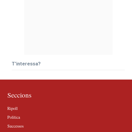
T’interessa?
Seccions
Ripoll
Política
Successos