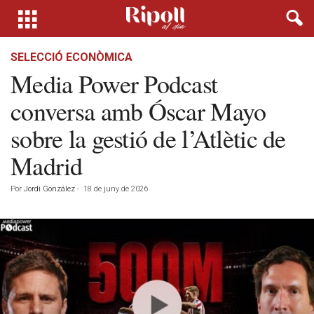
SELECCIÓ ECONÒMICA
Media Power Podcast
conversa amb Óscar Mayo
sobre la gestió de l’Atlètic de
Madrid
Por
Jordi González
-
18 de juny de 2026