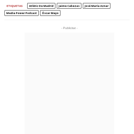
ETIQUETAS
Atlètic De Madrid
Jaime Cabezas
José María Aznar
Media Power Podcast
Óscar Mayo
- Publicitat -