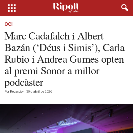
OCI
Marc Cadafalch i Albert
Bazán (‘Déus i Simis’), Carla
Rubio i Andrea Gumes opten
al premi Sonor a millor
podcàster
Por
Redacció
-
30 d'abril de 2026