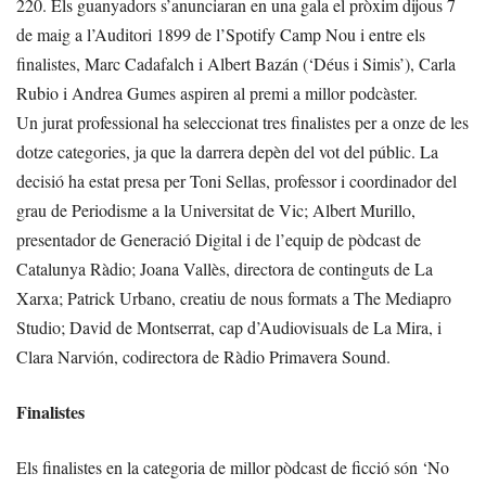
220. Els guanyadors s’anunciaran en una gala el pròxim dijous 7
de maig a l’Auditori 1899 de l’Spotify Camp Nou i entre els
finalistes, Marc Cadafalch i Albert Bazán (‘Déus i Simis’), Carla
Rubio i Andrea Gumes aspiren al premi a millor podcàster.
Un jurat professional ha seleccionat tres finalistes per a onze de les
dotze categories, ja que la darrera depèn del vot del públic. La
decisió ha estat presa per Toni Sellas, professor i coordinador del
grau de Periodisme a la Universitat de Vic; Albert Murillo,
presentador de Generació Digital i de l’equip de pòdcast de
Catalunya Ràdio; Joana Vallès, directora de continguts de La
Xarxa; Patrick Urbano, creatiu de nous formats a The Mediapro
Studio; David de Montserrat, cap d’Audiovisuals de La Mira, i
Clara Narvión, codirectora de Ràdio Primavera Sound.
Finalistes
Els finalistes en la categoria de millor pòdcast de ficció són ‘No