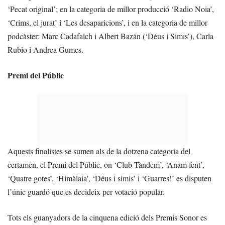
‘Pecat original’; en la categoria de millor producció ‘Radio Noia’,
‘Crims, el jurat’ i ‘Les desaparicions’, i en la categoria de millor
podcàster: Marc Cadafalch i Albert Bazán (‘Déus i Simis’), Carla
Rubio i Andrea Gumes.
Premi del Públic
Aquests finalistes se sumen als de la dotzena categoria del
certamen, el Premi del Públic, on ‘Club Tàndem’, ‘Anam fent’,
‘Quatre gotes’, ‘Himàlaia’, ‘Déus i simis’ i ‘Guarres!’ es disputen
l’únic guardó que es decideix per votació popular.
Tots els guanyadors de la cinquena edició dels Premis Sonor es