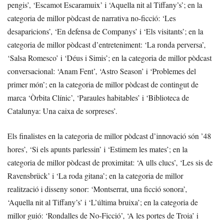
pengis’, ‘Escamot Escaramuix’ i ‘Aquella nit al Tiffany’s’; en la
categoria de millor pòdcast de narrativa no-ficció: ‘Les
desaparicions’, ‘En defensa de Companys’ i ‘Els visitants’; en la
categoria de millor pòdcast d’entreteniment: ‘La ronda perversa’,
‘Salsa Romesco’ i ‘Déus i Simis’; en la categoria de millor pòdcast
conversacional: ‘Anam Fent’, ‘Astro Season’ i ‘Problemes del
primer món’; en la categoria de millor pòdcast de contingut de
marca ‘Òrbita Clínic’, ‘Paraules habitables’ i ‘Biblioteca de
Catalunya: Una caixa de sorpreses’.
Els finalistes en la categoria de millor pòdcast d’innovació són ’48
hores’, ‘Si els apunts parlessin’ i ‘Estimem les mates’; en la
categoria de millor pòdcast de proximitat: ‘A ulls clucs’, ‘Les sis de
Ravensbrück’ i ‘La roda gitana’; en la categoria de millor
realització i disseny sonor: ‘Montserrat, una ficció sonora’,
‘Aquella nit al Tiffany’s’ i ‘L’última bruixa’; en la categoria de
millor guió: ‘Rondalles de No-Ficció’, ‘A les portes de Troia’ i