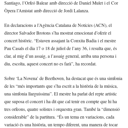
Santiago, l’Orfeó Balear amb direcció de Daniel Mulet i el Cor
Òpera l’Amistat amb direcció de Jordi Lalanza.
En declaracions a l’Agència Catalana de Notícies (ACN), el
director Salvador Brotons s’ha mostrat emocionat d’oferir el
concert històric. “Estaven assajant la Conxita Badia i el mestre
Pau Casals el dia 17 o 18 de juliol de l’any 36, i resulta que, és
clar, al mig d’un assaig, a l’assaig general, arriba una persona i
diu, escolta, aquest concert no es farà”, ha recordat.
Sobre ‘La Novena’ de Beethoven, ha destacat que és una simfonia
de les “més importants que s’ha escrit a la història de la música,
una simfonia llarguíssima”. El mestre ha parlat del repte artístic
que suposa el concert i ha dit que cal tenir en compte que hi ha
tres orfeons, quatre solistes i orquestra gran. També la “dimensió
considerable” de la partitura. “És un tema en variacions, cada
variació és una història, un tempo diferent, una manera de tocar