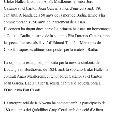
Ulrike Haller, la contralt Anaïs Masllorens, el tenor Jordi
Casanova i el baríton Joan Garcia, a més d’uns cors amb 180
cantants. A banda dels 50 anys de la mort de Badia, també s’ha
commemorat els 150 anys del naixement de Casals.
El concert ha tingut dues parts: La primera ha estat un homenatge
a Conxita Badia, a càrrec de la soprano Èlia Farreras-Cabero, amb
les peces ‘La rosa als llavis’ d’Eduard Toldrà i ‘Memòries de
Conxita’, aquestes últimes compostes per la mateixa Badia.
La segona ha estat protagonitzada per la novena simfonia de
Ludwig van Beethoven, de 1824, amb la soprano Urike Haller, la
contralt Anaïs Masllorens, el tenor Jordi Casanova i el baríton
Joan Garcia. Badia va ser la solista habitual d’aquesta obra a
l’Orquestra Pau Casals.
La interpretació de la Novena ha comptat amb la participació de
180 cantaires del Quòdlibet Grup Coral amb direcció d’Albert