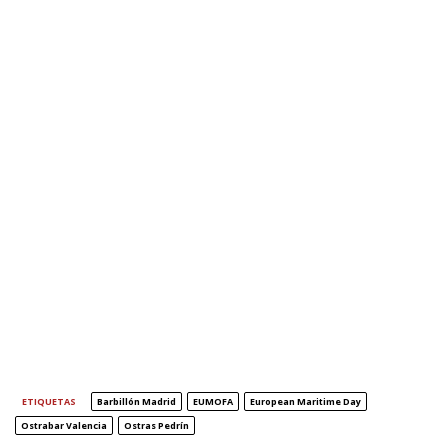
ETIQUETAS
Barbillón Madrid
EUMOFA
European Maritime Day
Ostrabar Valencia
Ostras Pedrín