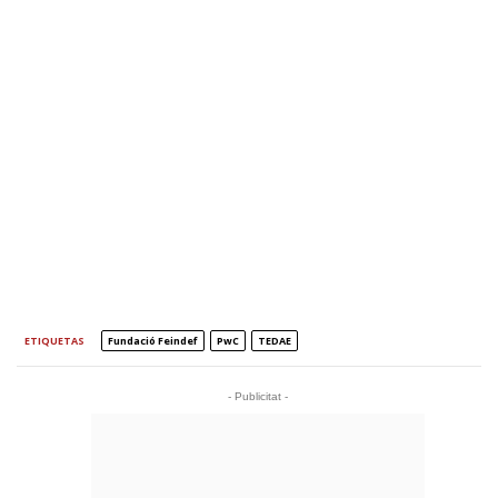
ETIQUETAS
Fundació Feindef
PwC
TEDAE
- Publicitat -