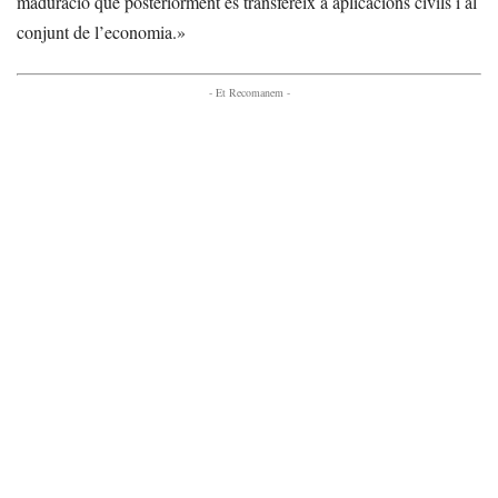
maduració que posteriorment es transfereix a aplicacions civils i al
conjunt de l’economia.»
- Et Recomanem -