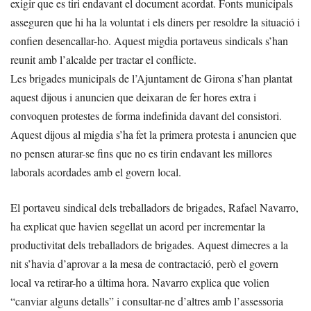
exigir que es tiri endavant el document acordat. Fonts municipals
asseguren que hi ha la voluntat i els diners per resoldre la situació i
confien desencallar-ho. Aquest migdia portaveus sindicals s’han
reunit amb l’alcalde per tractar el conflicte.
Les brigades municipals de l’Ajuntament de Girona s’han plantat
aquest dijous i anuncien que deixaran de fer hores extra i
convoquen protestes de forma indefinida davant del consistori.
Aquest dijous al migdia s’ha fet la primera protesta i anuncien que
no pensen aturar-se fins que no es tirin endavant les millores
laborals acordades amb el govern local.
El portaveu sindical dels treballadors de brigades, Rafael Navarro,
ha explicat que havien segellat un acord per incrementar la
productivitat dels treballadors de brigades. Aquest dimecres a la
nit s’havia d’aprovar a la mesa de contractació, però el govern
local va retirar-ho a última hora. Navarro explica que volien
“canviar alguns detalls” i consultar-ne d’altres amb l’assessoria