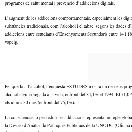
programes de salut mental i prevenció d’addiccions digitals.
L’augment de les addiccions comportamentals, especialment les digita
substàncies tradicionals, com l’alcohol i el tabac, segons les dade
addiccions entre estudiants d’Ensenyaments Secundaris entre 14 i 18
vapeig.
Pel que fa a l’alcohol, l’enquesta ESTUDES mostra un descens progre
alcohol alguna vegada a la vida, enfront del 84,1% el 1994. El 71,0%
els últims 30 dies (enfront del 75,1%).
La conscienciació per reduir les addiccions representa un repte glob
la Divisió d’Anàlisi de Polítiques Públiques de la UNODC (Oficina d