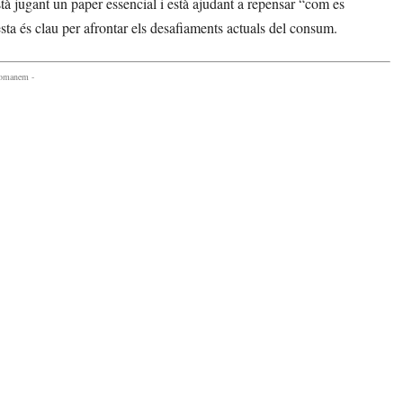
tà jugant un paper essencial i està ajudant a repensar “com es
sta és clau per afrontar els desafiaments actuals del consum.
comanem -