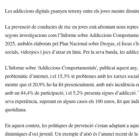
Les addiccions digitals guanyen terreny entre els joves mentre dismi
La prevenció de conductes de risc en joves està afrontant nous reptes 
segons investigacions com l”Informe sobre Addiccions Comportamen
2025, ambdós elaborats pel Plan Nacional sobre Drogas, el focus s’h
socials, videojocs i jocs d’atzar en línia. Per la seva banda, les addic
L’Informe sobre ‘Addiccions Comportamentals’, publicat aquest any, r
problemàtic d’internet, i el 15,3% té problemes amb les xarxes socials
mentre que el 20,9% ho ha fet presencialment, amb més incidència ent
amb un 84,4% de participació, i el 5,2% presenta signes d’addicció. 
seva experiència, superant en alguns casos els 100 euros, fet que indi
quotidiana.
En aquest context, les polítiques de prevenció s’estan adaptant a aqu
dinàmiques d’oci juvenil. Un exemple d’això és l’anunci recent de la