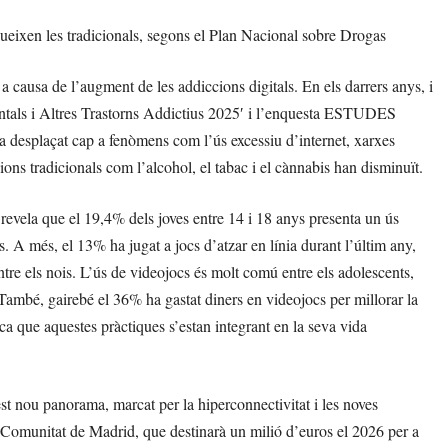
nueixen les tradicionals, segons el Plan Nacional sobre Drogas
a causa de l’augment de les addiccions digitals. En els darrers anys, i
tals i Altres Trastorns Addictius 2025′ i l’enquesta ESTUDES
a desplaçat cap a fenòmens com l’ús excessiu d’internet, xarxes
cions tradicionals com l’alcohol, el tabac i el cànnabis han disminuït.
evela que el 19,4% dels joves entre 14 i 18 anys presenta un ús
. A més, el 13% ha jugat a jocs d’atzar en línia durant l’últim any,
re els nois. L’ús de videojocs és molt comú entre els adolescents,
També, gairebé el 36% ha gastat diners en videojocs per millorar la
ca que aquestes pràctiques s’estan integrant en la seva vida
est nou panorama, marcat per la hiperconnectivitat i les noves
 Comunitat de Madrid, que destinarà un milió d’euros el 2026 per a