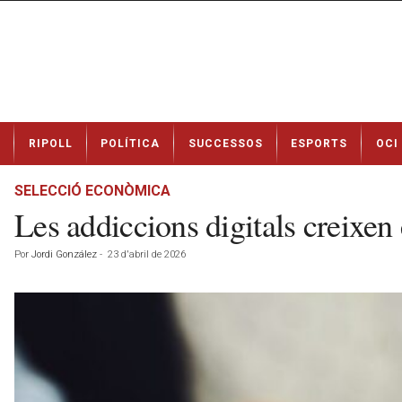
N
RIPOLL
POLÍTICA
SUCCESSOS
ESPORTS
OCI
o
t
í
SELECCIÓ ECONÒMICA
c
Les addiccions digitals creixen 
i
e
Por
Jordi González
-
23 d'abril de 2026
s
d
e
R
i
p
o
l