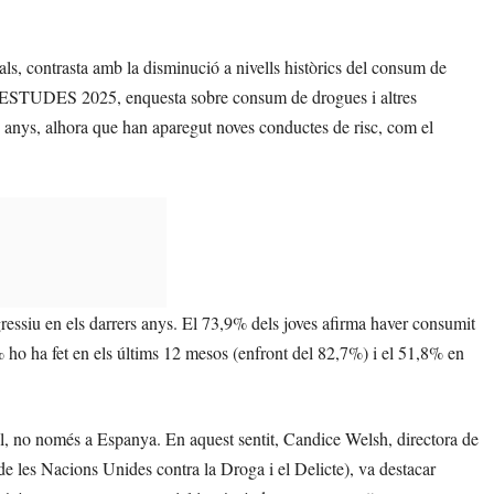
ls, contrasta amb la disminució a nivells històrics del consum de
s d’ESTUDES 2025, enquesta sobre consum de drogues i altres
 anys, alhora que han aparegut noves conductes de risc, com el
ssiu en els darrers anys. El 73,9% dels joves afirma haver consumit
 ho ha fet en els últims 12 mesos (enfront del 82,7%) i el 51,8% en
al, no només a Espanya. En aquest sentit, Candice Welsh, directora de
e les Nacions Unides contra la Droga i el Delicte), va destacar