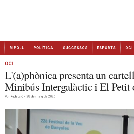
N
RIPOLL
POLÍTICA
SUCCESSOS
ESPORTS
OCI
o
t
í
OCI
c
L'(a)phònica presenta un cartel
i
e
Minibús Intergalàctic i El Petit 
s
d
Por
Redacció
-
28 de maig de 2026
e
R
i
p
o
l