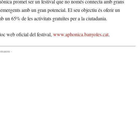
)phònica promet ser un festival que no només connecta amb grans
emergents amb un gran potencial. El seu objectiu és oferir un
b un 65% de les activitats gratuïtes per a la ciutadania.
loc web oficial del festival,
www.aphonica.banyoles.cat
.
comanem -