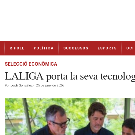
N
RIPOLL
POLÍTICA
SUCCESSOS
ESPORTS
OCI
o
t
í
SELECCIÓ ECONÒMICA
c
LALIGA porta la seva tecnologi
i
e
Por
Jordi González
-
25 de juny de 2026
s
d
e
R
i
p
o
l