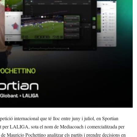
etició internacional que té lloc entre juny i juliol, en Sportian
nt per LALIGA, sota el nom de Mediacoach i comercialitzada per
de Mauricio Pochettino analitzar els partits i prendre decisions en