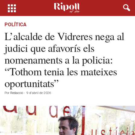
POLÍTICA
L’alcalde de Vidreres nega al
judici que afavorís els
nomenaments a la policia:
“Tothom tenia les mateixes
oportunitats”
Por
Redacció
-
9 d'abril de 2026