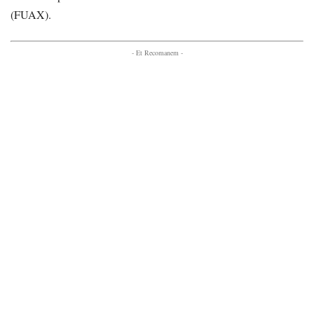
(FUAX).
- Et Recomanem -