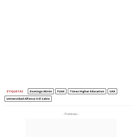
ETIQUETAS
Domingo Mirón
FUAX
Times Higher Education
UAX
Universidad Alfonso X El Sabio
- Publicitat -