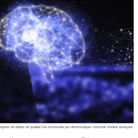
onjunts de dades de qualitat són essencials per desenvolupar i entrenar models avançats.