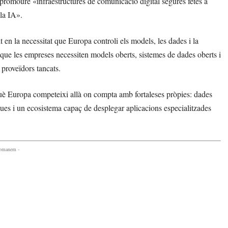
 promoure «infraestructures de comunicació digital segures fetes a
la IA».
en la necessitat que Europa controli els models, les dades i la
 que les empreses necessiten models oberts, sistemes de dades oberts i
 proveïdors tancats.
uè Europa competeixi allà on compta amb fortaleses pròpies: dades
ítiques i un ecosistema capaç de desplegar aplicacions especialitzades
comanem -