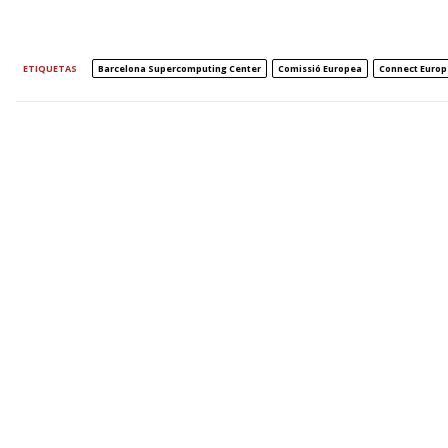
ETIQUETAS
Barcelona Supercomputing Center
Comissió Europea
Connect Europ