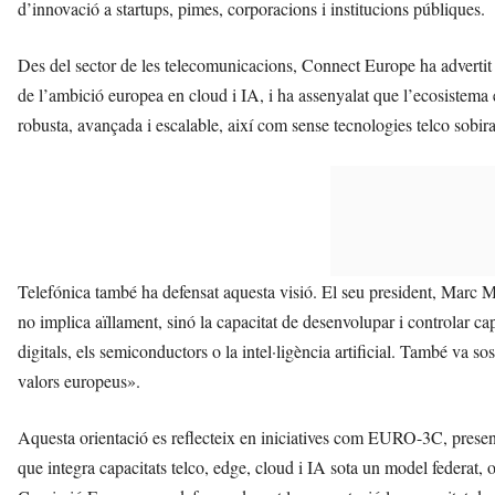
d’innovació a startups, pimes, corporacions i institucions públiques.
Des del sector de les telecomunicacions, Connect Europe ha advertit qu
de l’ambició europea en cloud i IA, i ha assenyalat que l’ecosistema
robusta, avançada i escalable, així com sense tecnologies telco sobir
Telefónica també ha defensat aquesta visió. El seu president, Marc 
no implica aïllament, sinó la capacitat de desenvolupar i controlar cap
digitals, els semiconductors o la intel·ligència artificial. També va so
valors europeus».
Aquesta orientació es reflecteix en iniciatives com EURO-3C, presen
que integra capacitats telco, edge, cloud i IA sota un model federat, 