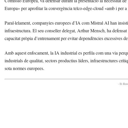
Comissió Europea, va defensar durant la presentació la necessitat de
Europa» per aprofitar la convergència telco-edge-cloud «amb i per a 
Paral·lelament, companyies europees d’IA com Mistral AI han insistit 
infraestructura. El seu conseller delegat, Arthur Mensch, ha defensat
capacitat pròpia d’entrenament per evitar dependències excessives de
Amb aquest enfocament, la IA industrial es perfila com una via perq
industrials de qualitat, sectors productius líders, infraestructures cr
sota normes europees.
- Et Re