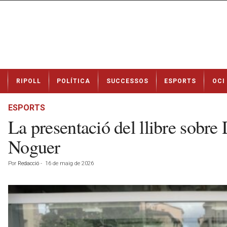
N
RIPOLL
POLÍTICA
SUCCESSOS
ESPORTS
OCI
o
t
í
ESPORTS
c
La presentació del llibre sobr
i
e
Noguer
s
d
Por
Redacció
-
16 de maig de 2026
e
R
i
p
o
l